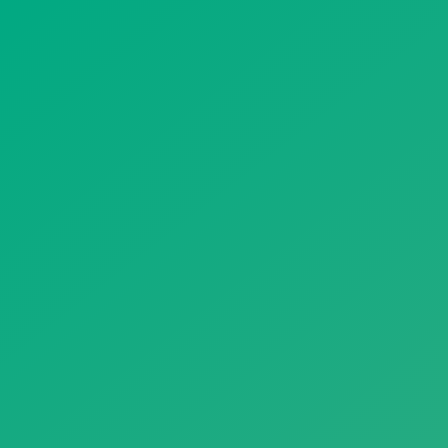
遥想公瑾当年，小乔初嫁了，雄姿英发。
羽扇纶巾，谈笑间，樯橹灰飞烟灭。
故国神游，多情应笑我，早生华发。
人生如梦，一尊还酹江月。